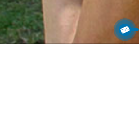
Các hoạt động
Các hoạt động dành cho người lớn và trẻ em trên bãi
biển tuyệt đẹp
Các hoạt động sẽ mang đến cho quý khách một kỳ nghỉ
khó quên